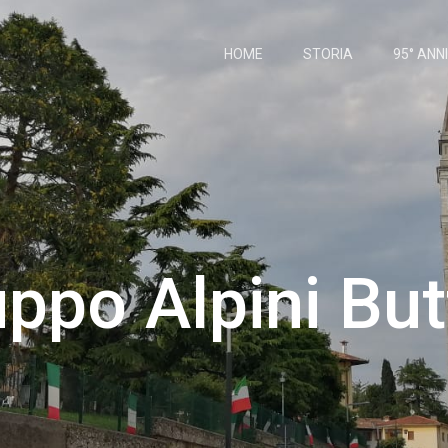
HOME
STORIA
95° ANN
ppo Alpini But